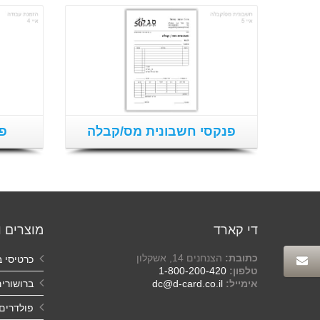
פנקסי חשבונית מס/קבלה
פנ
די קארד
מוצרים ו
כתובת:
הצנחנים 14, אשקלון
כרטיסי ב
טלפון:
1-800-200-420
אימייל:
dc@d-card.co.il
ברושורי
פולדרים