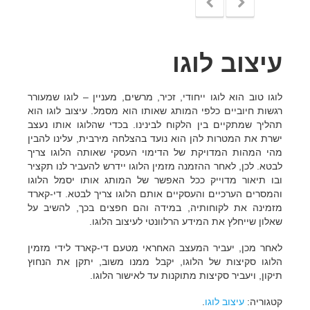
עיצוב לוגו
לוגו טוב הוא לוגו ייחודי, זכיר, מרשים, מעניין – לוגו שמעורר
רגשות חיוביים כלפי המותג שאותו הוא מסמל. עיצוב לוגו הוא
תהליך שמתקיים בין הלקוח לבינינו. בכדי שהלוגו אותו נעצב
ישרת את המטרות להן הוא נועד בהצלחה מירבית, עלינו להבין
מהי המהות המדויקת של הדימוי העסקי שאותה הלוגו צריך
לבטא. לכן, לאחר ההזמנה מזמין הלוגו יידרש להעביר לנו תקציר
ובו תיאור מדוייק ככל האפשר של המותג אותו יסמל הלוגו
והמסרים הערכיים והעסקיים אותם הלוגו צריך לבטא. די-קארד
מזמינה את לקוחותיה, במידה והם חפצים בכך, להשיב על
שאלון שייחלץ את המידע הרלוונטי לעיצוב הלוגו.
לאחר מכן, יעביר המעצב האחראי מטעם די-קארד לידי מזמין
הלוגו סקיצות של הלוגו, יקבל ממנו משוב, יתקן את הנחוץ
תיקון, ויעביר סקיצות מתוקנות עד לאישור הלוגו.
קטגוריה:
עיצוב לוגו
.