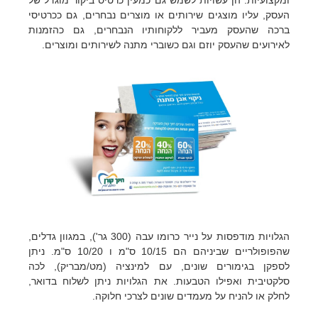
ומקצועיות. הן עשויות לשמש גם כמעין כרטיס ביקור מוגדל של
העסק, עליו מוצגים שירותים או מוצרים נבחרים, גם ככרטיסי
ברכה שהעסק מעביר ללקוחותיו הנבחרים, גם כהזמנות
לאירועים שהעסק יוזם וגם כשוברי מתנה לשירותים ומוצרים.
הגלויות מודפסות על נייר כרומו עבה (300 גר'), במגוון גדלים,
שהפופולריים שביניהם הם 10/15 ס"מ ו 10/20 ס"מ. ניתן
לספקן בגימורים שונים, עם למינציה (מט/מבריק), לכה
סלקטיבית ואפילו הטבעות. את הגלויות ניתן לשלוח בדואר,
לחלק או להניח על מעמדים שונים לצרכי חלוקה.