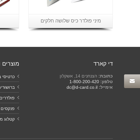
מיני פולדר כיס שלושה חלקים
די קארד
מוצרים ו
כתובת:
הצנחנים 14, אשקלון
כרטיסי ב
טלפון:
1-800-200-420
אימייל:
dc@d-card.co.il
ברושורי
פולדרים
פנקסים
קטלוג מו